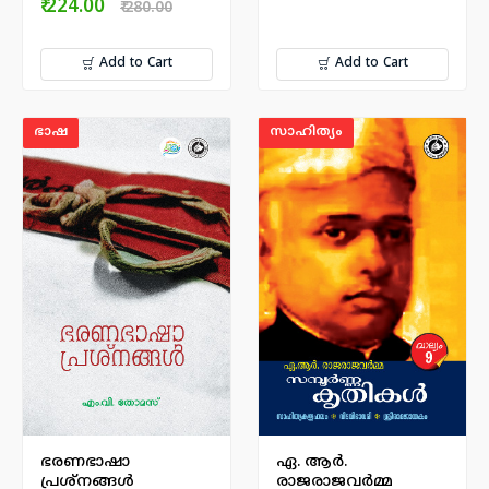
₹ 224.00
₹ 280.00
Add to Cart
Add to Cart
ഭാഷ
സാഹിത്യം
ഭരണഭാഷാ
ഏ. ആർ.
പ്രശ്നങ്ങൾ
രാജരാജവര്‍മ്മ