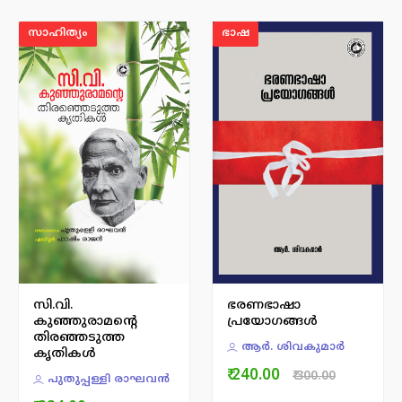
സാഹിത്യം
ഭാഷ
സി.വി.
ഭരണഭാഷാ
കുഞ്ഞുരാമന്റെ
പ്രയോഗങ്ങൾ
തിരഞ്ഞടുത്ത
ആര്‍. ശിവകുമാര്‍
കൃതികൾ
₹ 240.00
₹ 300.00
പുതുപ്പള്ളി രാഘവന്‍