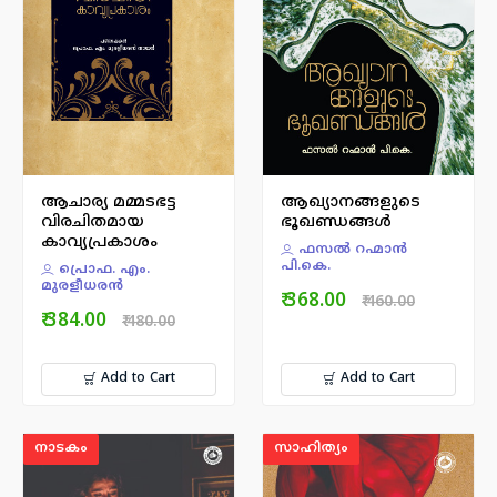
ആചാര്യ മമ്മടഭട്ട
ആഖ്യാനങ്ങളുടെ
വിരചിതമായ
ഭൂഖണ്ഡങ്ങൾ
കാവ്യപ്രകാശം
ഫസല്‍ റഹ്മാന്‍
പി.കെ.
പ്രൊഫ. എം.
മുരളീധരന്‍
₹ 368.00
₹ 460.00
₹ 384.00
₹ 480.00
Add to Cart
Add to Cart
നാടകം
സാഹിത്യം