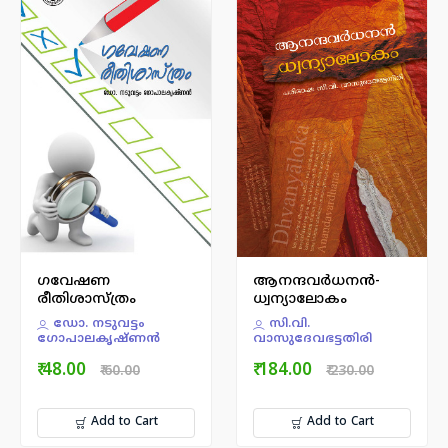
ഗവേഷണ
ആനന്ദവര്‍ധനന്‍-
രീതിശാസ്ത്രം
ധ്വന്യാലോകം
ഡോ. നടുവട്ടം
സി.വി.
ഗോപാലകൃഷ്ണന്‍
വാസുദേവഭട്ടതിരി
₹ 48.00
₹ 184.00
₹ 60.00
₹ 230.00
Add to Cart
Add to Cart