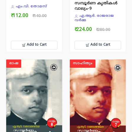
സമ്പൂര്‍ണ കൃതികൾ
എം.വി. തോമസ്
വാല്യം-9
₹ 112.00
₹ 140.00
എ.ആർ. രാജരാജ
വർമ്മ
₹ 224.00
₹ 280.00
Add to Cart
Add to Cart
ഭാഷ
സാഹിത്യം