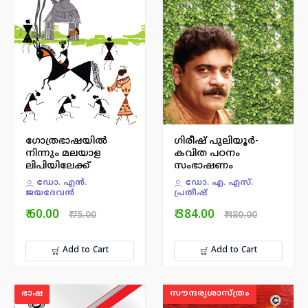
ഗോത്രഭാഷയിൽ
ഗിരീഷ് പുലിയൂർ-
നിന്നും മലയാള
കവിത പഠനം
ലിപിയിലേക്ക്
സംഭാഷണം
ഡോ. എന്‍.
ഡോ. എ. എസ്.
ജയദേവന്‍
പ്രതീഷ്
₹ 60.00
₹ 384.00
₹ 75.00
₹ 480.00
Add to Cart
Add to Cart
ഭാഷ
സൗന്ദര്യശാസ്ത്രം