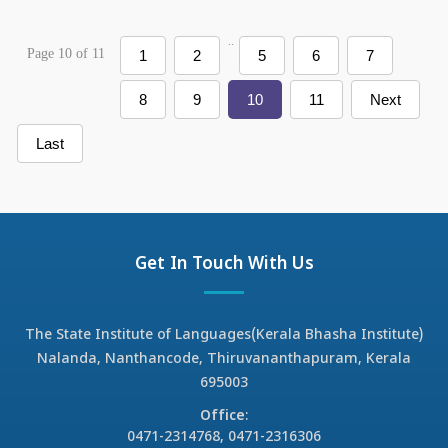
..
Page 10 of 11
1
2
5
6
7
8
9
10
11
Next
Last
Get In Touch With Us
The State Institute of Languages(Kerala Bhasha Institute)
Nalanda, Nanthancode, Thiruvananthapuram, Kerala
695003
Office
:
0471-2314768, 0471-2316306