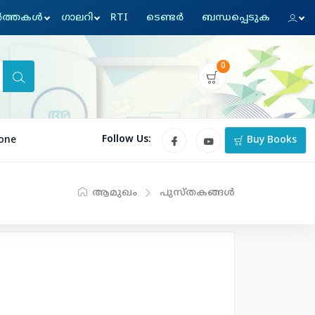
്‍ത്തകള്‍
ഗാലറി
RTI
ടെണ്ടര്‍
ബന്ധപ്പെടുക
0
Follow Us:
one
Buy Books
ആമുഖം
പുസ്തകങ്ങള്‍