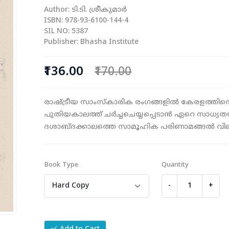
Author: ടി.ടി. ശ്രീകുമാര്‍
ISBN: 978-93-6100-144-4
SIL NO: 5387
Publisher: Bhasha Institute
₹136.00
₹170.00
രാഷ്ട്രീയ സാംസ്കാരിക രംഗങ്ങളിൽ കേരളത്തിന്റെ 
പുതിയകാലത്ത് ചര്‍ച്ചചെയ്യപ്പെടാന്‍ ഏറെ സാധ്യ
ദശാബ്ദക്കാലത്തെ സാമൂഹിക പരിണാമങ്ങൽ വിലയ
Book Type
Quantity
-
+