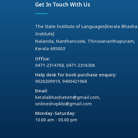
Get In Touch With Us
The State Institute of Languages(Kerala Bhasha
Institute)
Nalanda, Nanthancode, Thiruvananthapuram,
Kerala 695003
Office
:
0471-2314768, 0471-2316306
Help desk for book purchase enquiry
:
9020209919, 9400421968
Email
:
keralabhashatvm@gmail.com,
onlineshopkbi@gmail.com
Monday-Saturday
:
10.00 am - 05.00 pm