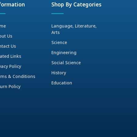
formation
Shop By Categories
me
Language, Literature,
Arts
out Us
Science
ntact Us
Engineering
ated Links
Social Science
vacy Policy
History
rms & Conditions
Education
urn Policy