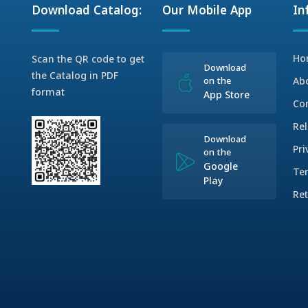
Download Catalog:
Our Mobile App
In
Ho
Scan the QR code to get
Download
the Catalog in PDF
on the
Ab
format
App Store
Co
Rel
Download
Pri
on the
Google
Te
Play
Ret