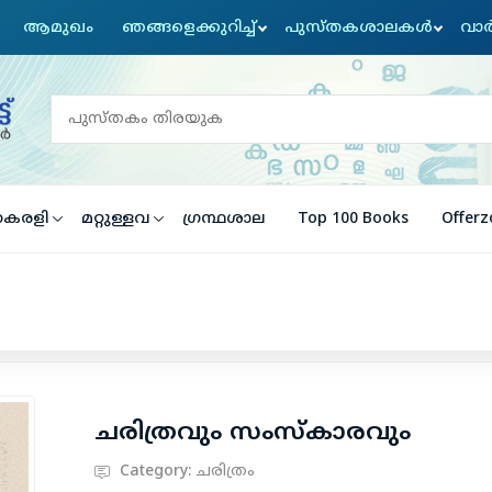
ആമുഖം
ഞങ്ങളെക്കുറിച്ച്
പുസ്തകശാലകൾ
വാര
ൈരളി
മറ്റുള്ളവ
ഗ്രന്ഥശാല
Top 100 Books
Offerz
ചരിത്രവും സംസ്കാരവും
Category:
ചരിത്രം