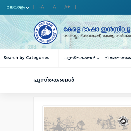
-A
A
A+
|
|
Search by Categories
പുസ്തകങ്ങള്‍
വിജ്ഞാനക
പുസ്തകങ്ങള്‍