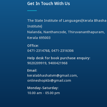
Get In Touch With Us
The State Institute of Languages(Kerala Bhasha
Institute)
Nalanda, Nanthancode, Thiruvananthapuram,
Kerala 695003
Office
:
0471-2314768, 0471-2316306
Help desk for book purchase enquiry
:
9020209919, 9400421968
Email
:
keralabhashatvm@gmail.com,
onlineshopkbi@gmail.com
Monday-Saturday
:
10.00 am - 05.00 pm