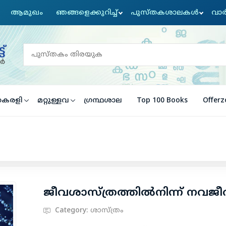
ആമുഖം
ഞങ്ങളെക്കുറിച്ച്
പുസ്തകശാലകൾ
വാര
ൈരളി
മറ്റുള്ളവ
ഗ്രന്ഥശാല
Top 100 Books
Offerz
ജീവശാസ്ത്രത്തില്‍നിന്ന് നവജീ
Category:
ശാസ്ത്രം