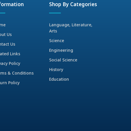
formation
Shop By Categories
me
Language, Literature,
Arts
out Us
Science
ntact Us
Engineering
ated Links
Social Science
vacy Policy
History
rms & Conditions
Education
urn Policy