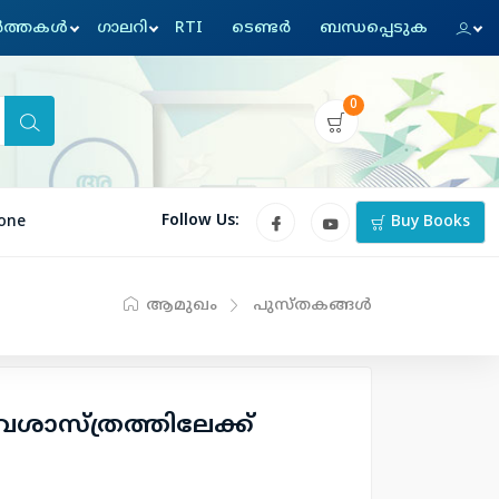
്‍ത്തകള്‍
ഗാലറി
RTI
ടെണ്ടര്‍
ബന്ധപ്പെടുക
0
Follow Us:
one
Buy Books
ആമുഖം
പുസ്തകങ്ങള്‍
വശാസ്ത്രത്തിലേക്ക്