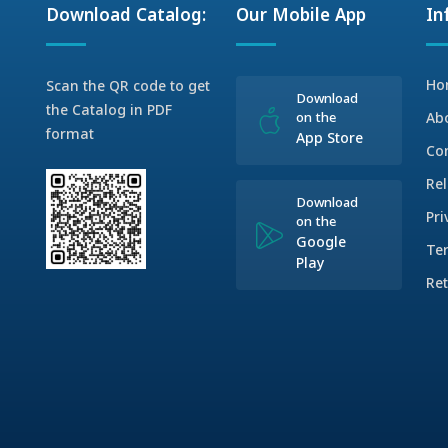
Download Catalog:
Our Mobile App
In
Ho
Scan the QR code to get
Download
the Catalog in PDF
on the
Ab
format
App Store
Co
Rel
Download
Pri
on the
Google
Te
Play
Ret