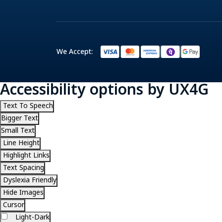
We Accept:
Accessibility options by UX4G
Text To Speech
Bigger Text
Small Text
Line Height
Highlight Links
Text Spacing
Dyslexia Friendly
Hide Images
Cursor
Light-Dark