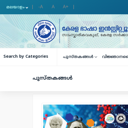
-A
A
A+
|
|
Search by Categories
പുസ്തകങ്ങള്‍
വിജ്ഞാനക
പുസ്തകങ്ങള്‍