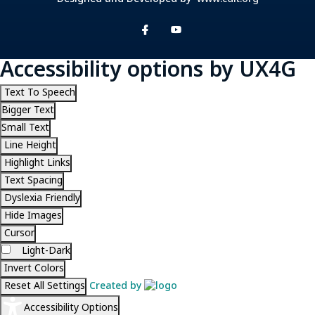
Accessibility options by UX4G
Text To Speech
Bigger Text
Small Text
Line Height
Highlight Links
Text Spacing
Dyslexia Friendly
Hide Images
Cursor
Light-Dark
Invert Colors
Reset All Settings
Created by
Accessibility Options