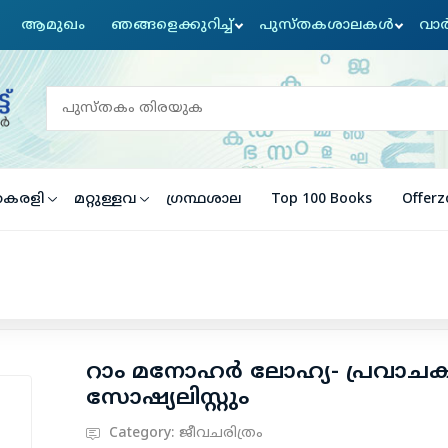
ആമുഖം
ഞങ്ങളെക്കുറിച്ച്
പുസ്തകശാലകൾ
വാര
ൈരളി
മറ്റുള്ളവ
ഗ്രന്ഥശാല
Top 100 Books
Offerz
റാം മനോഹര്‍ ലോഹ്യ- പ്രവാ
സോഷ്യലിസ്റ്റും
Category:
ജീവചരിത്രം