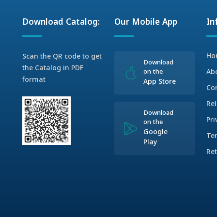
Download Catalog:
Our Mobile App
In
Ho
Scan the QR code to get
Download
the Catalog in PDF
on the
Ab
format
App Store
Co
Rel
Download
Pri
on the
Google
Te
Play
Ret