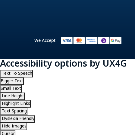
We Accept:
Accessibility options by UX4G
Text To Speech
Bigger Text
Small Text
Line Height
Highlight Links
Text Spacing
Dyslexia Friendly
Hide Images
Cursor