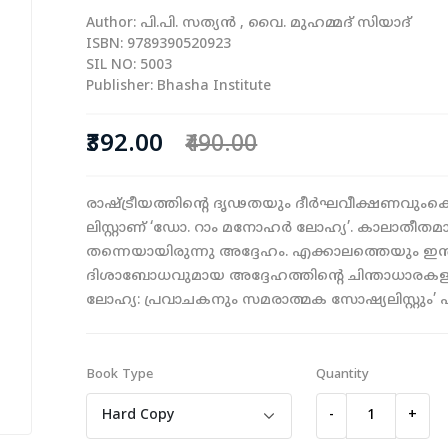
Author: പി.പി. സത്യന്‍ , വൈ. മുഹമ്മദ് സിയാദ്
ISBN: 9789390520923
SIL NO: 5003
Publisher: Bhasha Institute
₹392.00
₹490.00
രാഷ്ട്രീയത്തിന്റെ ദൃഢതയും ദീര്‍ഘവീക്ഷണവും
ലിസ്റ്റാണ് ‘ഡോ. റാം മനോഹര്‍ ലോഹ്യ’. കാലാതീതമ
തന്നെയായിരുന്നു അദ്ദേഹം. എക്കാലത്തെയും ഇന്ത്യ
ദിശാബോധവുമായ അദ്ദേഹത്തിന്റെ ചിന്താധാരകള
ലോഹ്യ: പ്രവാചകനും സമരാത്മക സോഷ്യലിസ്റ്റും’
Book Type
Quantity
-
+