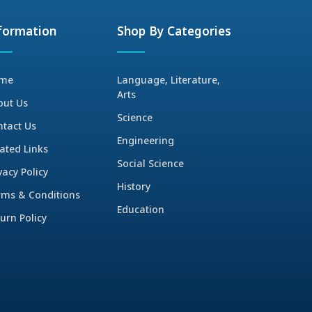
formation
Shop By Categories
me
Language, Literature,
Arts
out Us
Science
ntact Us
Engineering
ated Links
Social Science
vacy Policy
History
rms & Conditions
Education
urn Policy