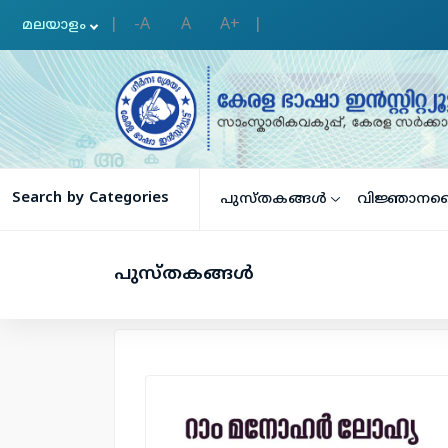
-A
A
A+
|
|
Search by Categories
പുസ്തകങ്ങള്‍
വിജ്ഞാനക
പുസ്തകങ്ങള്‍