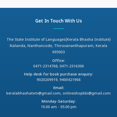
Get In Touch With Us
The State Institute of Languages(Kerala Bhasha Institute)
Nalanda, Nanthancode, Thiruvananthapuram, Kerala
695003
Office
:
0471-2314768, 0471-2316306
Help desk for book purchase enquiry
:
9020209919, 9400421968
Email
:
keralabhashatvm@gmail.com, onlineshopkbi@gmail.com
Monday-Saturday
:
10.00 am - 05.00 pm