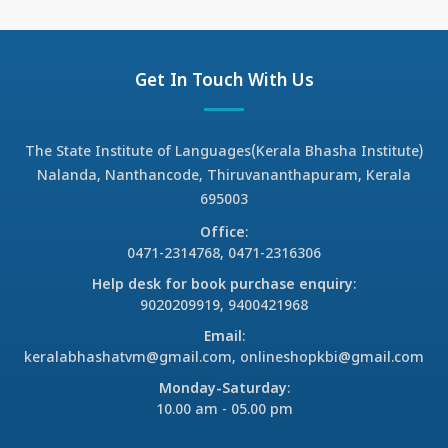
Get In Touch With Us
The State Institute of Languages(Kerala Bhasha Institute)
Nalanda, Nanthancode, Thiruvananthapuram, Kerala
695003
Office
:
0471-2314768, 0471-2316306
Help desk for book purchase enquiry
:
9020209919, 9400421968
Email
:
keralabhashatvm@gmail.com, onlineshopkbi@gmail.com
Monday-Saturday
:
10.00 am - 05.00 pm