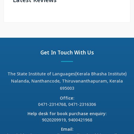
Latest Reviews
Get In Touch With Us
The State Institute of Languages(Kerala Bhasha Institute)
Nalanda, Nanthancode, Thiruvananthapuram, Kerala
695003
Office
:
0471-2314768, 0471-2316306
Help desk for book purchase enquiry
:
9020209919, 9400421968
Email
: