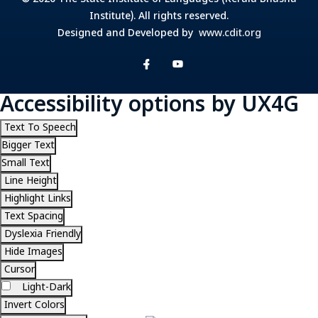
Institute). All rights reserved.
Designed and Developed by
www.cdit.org
Accessibility options by UX4G
Text To Speech
Bigger Text
Small Text
Line Height
Highlight Links
Text Spacing
Dyslexia Friendly
Hide Images
Cursor
Light-Dark
Invert Colors