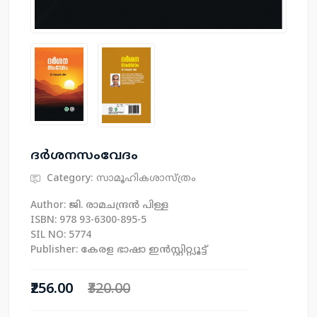
ദർശനസംവേദം
Category:
സാമൂഹികശാസ്ത്രം
Author: ജി. രാമചന്ദ്രൻ പിള്ള
ISBN: 978 93-6300-895-5
SIL NO: 5774
Publisher: കേരള ഭാഷാ ഇന്‍സ്റ്റിറ്റ്യൂട്ട്
₹256.00
₹320.00