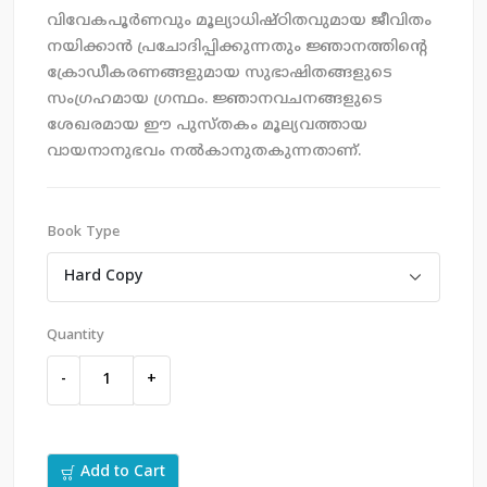
വിവേകപൂർണവും മൂല്യാധിഷ്ഠിതവുമായ ജീവിതം
നയിക്കാൻ പ്രചോദിപ്പിക്കുന്നതും ജ്ഞാനത്തിന്റെ
ക്രോഡീകരണങ്ങളുമായ സുഭാഷിതങ്ങളുടെ
സംഗ്രഹമായ ഗ്രന്ഥം. ജ്ഞാനവചനങ്ങളുടെ
ശേഖരമായ ഈ പുസ്തകം മൂല്യവത്തായ
വായനാനുഭവം നൽകാനുതകുന്നതാണ്.
Book Type
Quantity
-
+
Add to Cart