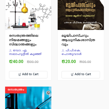
രസതന്ത്രത്തിലെ
ലൂയിപാസ്ചറും
നിയമങ്ങളും
ആധുനികശാസ്ത്ര
സിദ്ധാന്തങ്ങളും
വും
ഡോ. എ.
പി.പി.കെ.
സലാഹുദ്ദീന്‍ കുഞ്ഞ്
പൊതുവാള്‍
₹ 240.00
₹ 320.00
₹ 300.00
₹ 400.00
Add to Cart
Add to Cart
രസതന്ത്രം