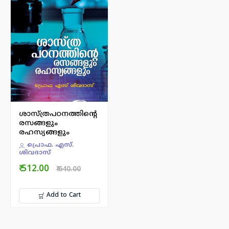
ശാസ്ത്രപഠനത്തിന്റെ
രസങ്ങളും
രഹസ്യങ്ങളും
പ്രൊഫ. എസ്.
ശിവദാസ്
₹ 512.00
₹ 640.00
Add to Cart