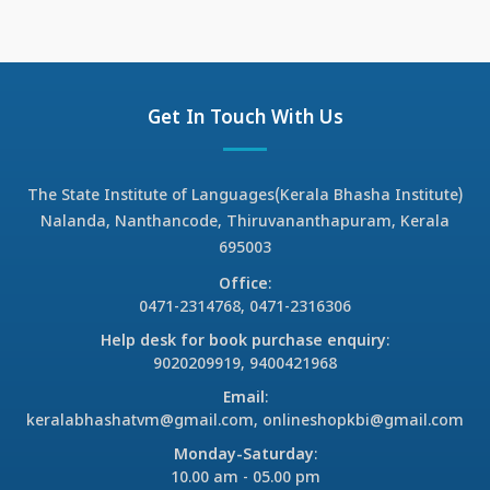
Get In Touch With Us
The State Institute of Languages(Kerala Bhasha Institute)
Nalanda, Nanthancode, Thiruvananthapuram, Kerala
695003
Office
:
0471-2314768, 0471-2316306
Help desk for book purchase enquiry
:
9020209919, 9400421968
Email
:
keralabhashatvm@gmail.com, onlineshopkbi@gmail.com
Monday-Saturday
:
10.00 am - 05.00 pm