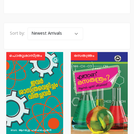
Sort by:
പൊതുശാസ്ത്രം
രസതന്ത്രം