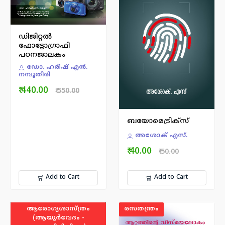
ഡിജിറ്റൽ
ഫോട്ടോഗ്രാഫി
പഠനജാലകം
ഡോ. ഹരീഷ് എന്‍.
നമ്പൂതിരി
₹ 440.00
₹ 550.00
ബയോമെട്രിക്സ്
അശോക് എസ്.
₹ 40.00
₹ 50.00
Add to Cart
Add to Cart
ആരോഗ്യശാസ്ത്രം
രസതന്ത്രം
(ആയുർവേദം -