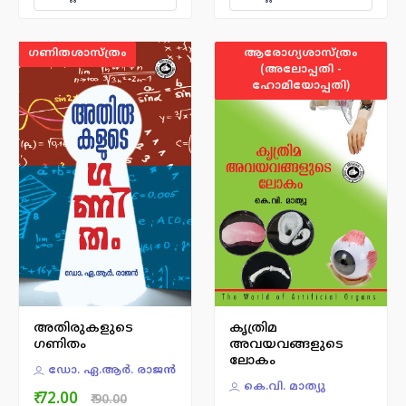
ഗണിതശാസ്ത്രം
ആരോഗ്യശാസ്ത്രം
(അലോപ്പതി -
ഹോമിയോപ്പതി)
അതിരുകളുടെ
കൃത്രിമ
ഗണിതം
അവയവങ്ങളുടെ
ലോകം
ഡോ. ഏ.ആര്‍. രാജന്‍
കെ.വി. മാത്യു
₹ 72.00
₹ 90.00