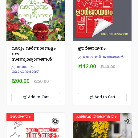
വശ്യം വര്‍ണശബളം
ഊര്‍ജായനം
ഈ
ഡോ. സി. ജയരാമന്‍
സസ്യോദ്യാനങ്ങൾ
₹ 112.00
₹ 140.00
ഡോ. എ.
മോഹന്‍ദാസ്
₹ 200.00
₹ 250.00
Add to Cart
Add to Cart
രസതന്ത്രം
പരിസ്ഥിതിശാസ്ത്രം