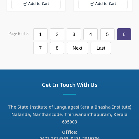
Add to Cart
Add to Cart
Page 6 of 8
1
2
3
4
5
6
7
8
Next
Last
Get In Touch With Us
The State Institute of Languages(Kerala Bhasha Institute)
Nalanda, Nanthancode, Thiruvananthapuram, Kerala
695003
Office
: