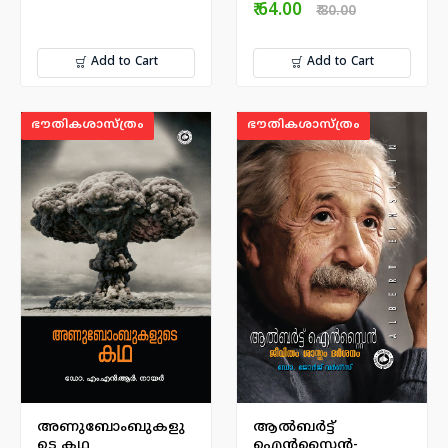
₹ 64.00
₹ 80.00
Add to Cart
Add to Cart
ഭൗതികശാസ്ത്രം
ഭൗതികശാസ്ത്രം
അണുബോംബുകളു
ആല്‍ബര്‍ട്ട്
ടെ കഥ
ഐന്‍സ്റ്റൈന്‍-