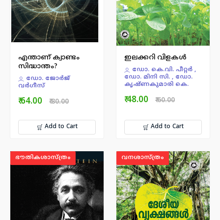
എന്താണ് ക്വാണ്ടം
ഇലക്കറി വിളകൾ
സിദ്ധാന്തം?
ഡോ. കെ.വി. പീറ്റര്‍ ,
ഡോ. മിനി സി. , ഡോ.
ഡോ. ജോര്‍ജ്
കൃഷ്ണകുമാരി കെ.
വര്‍ഗീസ്
₹ 48.00
₹ 64.00
₹ 60.00
₹ 80.00
Add to Cart
Add to Cart
ഭൗതികശാസ്ത്രം
വനശാസ്ത്രം