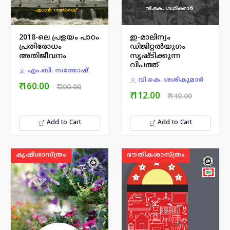
2018-ലെ പ്രളയം പാഠം
ഇ-മാലിന്യം
പ്രതിരോധം
ഡിജിറ്റല്‍യുഗം
അതിജീവനം
സൃഷ്ടിക്കുന്ന
വിപത്ത്
എം.ബി. സന്തോഷ്
വി.കെ. ശശികുമാര്‍
₹ 160.00
₹ 200.00
₹ 112.00
₹ 140.00
Add to Cart
Add to Cart
കൃഷിശാസ്ത്രം
ഭൗതികശാസ്ത്രം