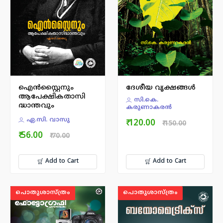
ഐന്‍സ്റ്റൈനും
ദേശീയ വൃക്ഷങ്ങൾ
ആപേക്ഷികതാസി
സി.കെ.
ദ്ധാന്തവും
കരുണാകരന്‍
ഏ.സി. വാസു
₹ 120.00
₹ 150.00
₹ 56.00
₹ 70.00
Add to Cart
Add to Cart
പൊതുശാസ്ത്രം
പൊതുശാസ്ത്രം