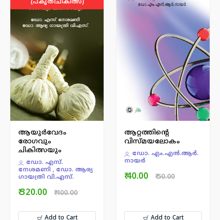
പ്രകൃതിചികിത്സ)
ആയുര്‍വേദം
ആറ്റത്തിന്റെ
രോഗവും
വിസ്മയലോകം
ചികിത്സയും
ഡോ. എം.എന്‍.ആര്‍.
നായര്‍
ഡോ. എസ്.
നേശമണി , ഡോ. ആര്യ
₹ 40.00
₹ 50.00
ഗായത്രി വി.എസ്.
₹ 320.00
₹ 400.00
Add to Cart
Add to Cart